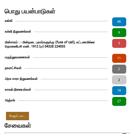
பொது பயன்பாடுகள்
வங்கி
46
கல்வி நிறுவனங்கள்
6
மின்சாரம் : - மின்தடை புகார்களுக்கு (fuse of call), கட்டணமில்லா
3
தொலைபேசி எண். 1912 (ம) 04328 224055
மருத்துவமனைகள்
11
நகராட்சிகள்
2
அரசு சாரா நிறுவனங்கள்
2
காவல் நிலையங்கள்
18
அஞ்சல்
27
மேலும் பல...
சேவைகள்