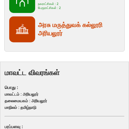
நகராட்சிகள் : 2
பேரூராட்சிகள் : 2
அரசு மருத்துவக் கல்லூரி
அரியலூர்
மாவட்ட விவரங்கள்
பொது :
மாவட்டம் : அரியலூர்
தலைமையகம் : அரியலூர்
மாநிலம் : தமிழ்நாடு
பரப்பளவு :