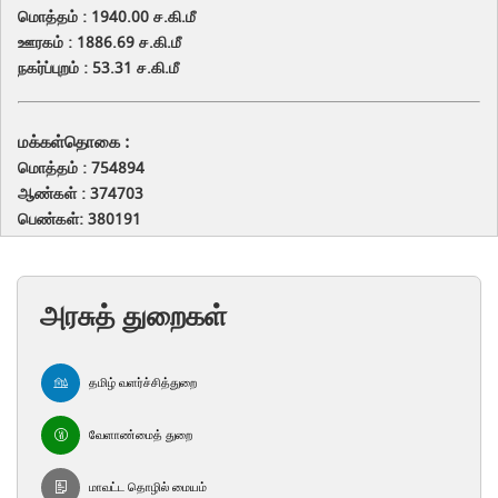
மொத்தம் : 1940.00 ச.கி.மீ
ஊரகம் : 1886.69 ச.கி.மீ
நகர்ப்புறம் : 53.31 ச.கி.மீ
மக்கள்தொகை :
மொத்தம் : 754894
ஆண்கள் : 374703
பெண்கள்: 380191
அரசுத் துறைகள்
தமிழ் வளர்ச்சித்துறை
வேளாண்மைத் துறை
மாவட்ட தொழில் மையம்