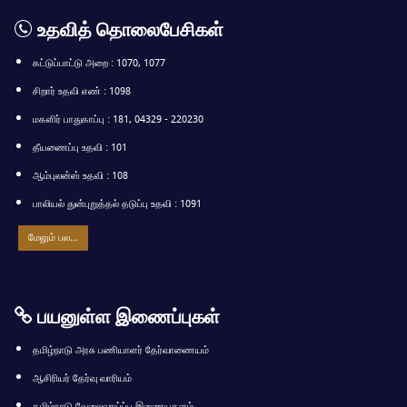
உதவித் தொலைபேசிகள்
கட்டுப்பாட்டு அறை : 1070, 1077
சிறார் உதவி எண் : 1098
மகளிர் பாதுகாப்பு : 181, 04329 - 220230
தீயணைப்பு உதவி : 101
ஆம்புலன்ஸ் உதவி : 108
பாலியல் துன்புறுத்தல் தடுப்பு உதவி : 1091
மேலும் பல…
பயனுள்ள இணைப்புகள்
தமிழ்நாடு அரசு பணியாளர் தேர்வாணையம்
ஆசிரியர் தேர்வு வாரியம்
தமிழ்நாடு வேலைவாய்ப்பு இணையதளம்