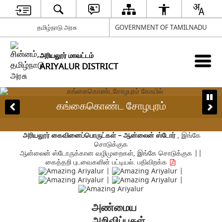
தமிழ்நாடு அரசு
GOVERNMENT OF TAMILNADU
அரியலூர் மாவட்டம்
ARIYALUR DISTRICT
கங்கைகொண்ட சோழபுரம்
அரியலூர் கைவினைப்பொருட்கள் – ஆன்லைன் ஸ்டோர்
,
இங்கே
சொடுக்குக
ஆன்லைன் ஸ்டோருக்கான வழிமுறைகள்,
இங்கே சொடுக்குக
||
கைத்தறி புடவைகளின் பட்டியல்.
பதிவிறக்க
|
|
|
|
அண்மைய
அறிவிப்புகள்