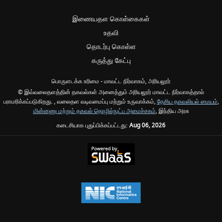
இணையதள கொள்கைகள்
உதவி
தொடர்பு கொள்ள
கருத்து கேட்பு
பொருளடக்க உரிமை - மாவட்ட நிர்வாகம், அரியலூர்
© இவ்வலைதளத்தின் தகவல்கள் அனைத்தும் அரியலூர் மாவட்ட நிர்வாகத்தால்
பராமரிக்கப்படுகிறது. , வலைதள வடிவமைப்பு மற்றும் உருவாக்கம்,
தேசிய தகவலியல் மையம்
,
மின்னணு மற்றும் தகவல் தொழில்நுட்ப அமைச்சகம்
, இந்திய அரசு
கடைசியாக புதுப்பிக்கப்பட்டது:
Aug 06, 2026