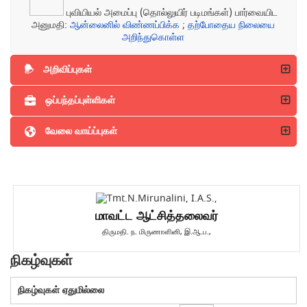
புவியியல் அமைப்பு (தொல்லுயிர் படிமங்கள்) பார்வையிட
அனுமதி:
ஆன்லைனில் விண்ணப்பிக்க
;
தற்போதைய நிலையை
அறிந்துகொள்ள
அறிவிப்புகள்
ஒப்பந்தப்புள்ளிகள்
வேலை வாய்ப்புகள்
மாவட்ட ஆட்சித்தலைவர்
திருமதி. ந. மிருணாளினி, இ.ஆ.ப.,
நிகழ்வுகள்
நிகழ்வுகள் ஏதுமில்லை