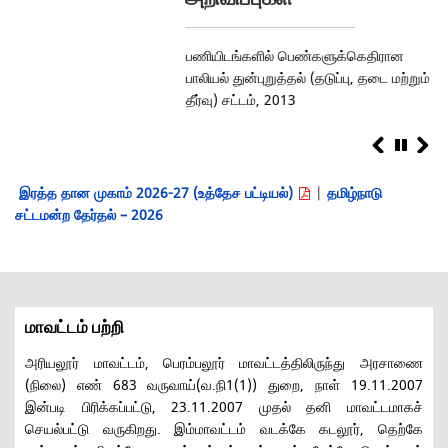
திமன்றம் மற்றும் சார்பு
பணியிடங்களில் பெண்களுக்கெதிரான
மு
களுக்கு குறிப்பிட்ட கால
பாலியல் துன்புறுத்தல் (தடுப்பு, தடை மற்றும்
வழ
ில் அரசு வழக்கறிஞர்கள்
தீர்வு) சட்டம், 2013
செய்தல்
புதிது
இரத்த தான முகாம் 2026-27 (உத்தேச பட்டியல்)
|
தமிழ்நாடு
சட்டமன்ற தேர்தல் – 2026
மாவட்டம் பற்றி
அரியலூர் மாவட்டம், பெரம்பலூர் மாவட்டத்திலிருந்து அரசாணை
(நிலை) எண் 683 வருவாய்(வ.நி1(1)) துறை, நாள் 19.11.2007
இன்படி பிரிக்கப்பட்டு, 23.11.2007 முதல் தனி மாவட்டமாகச்
செயல்பட்டு வருகிறது. இம்மாவட்டம் வடக்கே கடலூர், தெற்கே