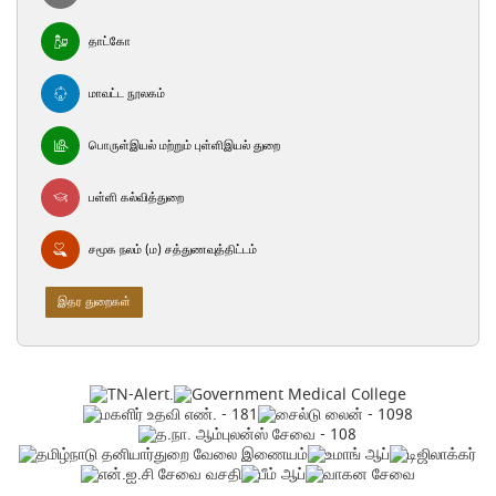
தாட்கோ
மாவட்ட நூலகம்
பொருள்இயல் மற்றும் புள்ளிஇயல் துறை
பள்ளி கல்வித்துறை
சமூக நலம் (ம) சத்துணவுத்திட்டம்
இதர துறைகள்