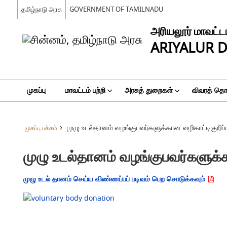
தமிழ்நாடு அரசு
GOVERNMENT OF TAMILNADU
அரியலூர் மாவட்ட
ARIYALUR D
முகப்பு
மாவட்டம் பற்றி
அரசுத் துறைகள்
விவரத் தொக
முழு உடல்தானம் வழங்குபவர்களுக்கான வழிகாட்டிகுறிப்ப
முகப்பு பக்கம்
முழு உடல்தானம் வழங்குபவர்களுக்க
முழு உடல் தானம் செய்ய விண்ணப்பப் படிவம் பெற சொடுக்கவும்