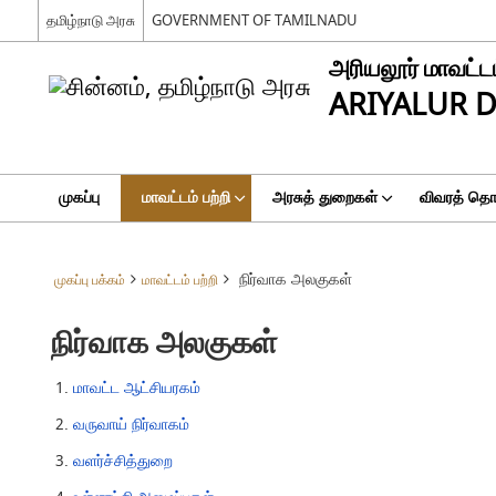
தமிழ்நாடு அரசு
GOVERNMENT OF TAMILNADU
அரியலூர் மாவட்ட
ARIYALUR D
முகப்பு
மாவட்டம் பற்றி
அரசுத் துறைகள்
விவரத் தொக
நிர்வாக அலகுகள்
முகப்பு பக்கம்
மாவட்டம் பற்றி
நிர்வாக அலகுகள்
மாவட்ட ஆட்சியரகம்
வருவாய் நிர்வாகம்
வளர்ச்சித்துறை