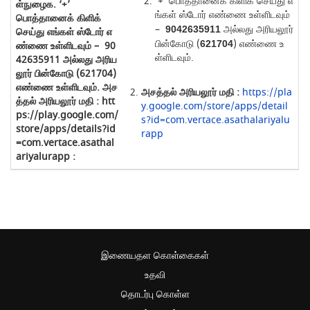
‘+’ பொத்தானைக் கிளிக் செய்து எ
ங்கள் ஸ்டோர் எண்ணை உள்ளிடவும்
–
அல்லது அரியலூர்
9042635911
பின்கோடு (
) எண்ணை உ
621704
ள்ளிடவும்.
அசத்தல் அரியலூர் மதி :
https://pla
y.google.com/store/apps/detail
s?id=com.vertace.asathalariyalu
rapp
இணையதள கொள்கைகள்
உதவி
தொடர்பு கொள்ள