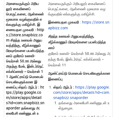
அனைவருக்கும் அரியலூர் கைவினைப்
பொருட்களை, ஆன்லைன் மூலமாக வழ
ங்குவதில் எங்களுக்கு மகிழ்ச்சி.
இணையதள முகவரி
:
https://store.sn
apbizz.com
சிறந்த உலாவல் அனுபவத்திற்கு,
கீழ்க்காணும் பிரவுசர்களை பயன்படுத்த
லாம்
குரோம் உலாவி- வெர்சன் 50.xx அல்லது அ
தற்கு மேல், இன்டர்நெட் எக்ஸ்ப்ளாரர் –
வெர்சன் 11
ஆண்ட்ராய்டு மொபைல் செயலிகளுக்கான
இணைப்பு
ஸ்நாப் ஆர்டர் :
https://play.google.
com/store/apps/details?id=com.
snapbizz.snaporder
தங்களது அலைபேசி எண்ணுடன் உ
ள்நுழைக.